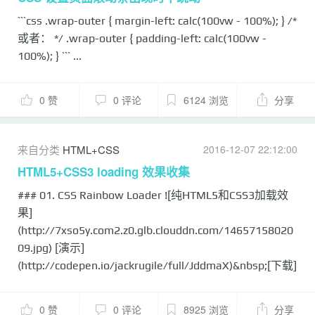
```css .wrap-outer { margin-left: calc(100vw - 100%); } /*
或者： */ .wrap-outer { padding-left: calc(100vw -
100%); } ``` ...
0 赞
0 评论
6124 浏览
分享
来自分类
HTML+CSS
2016-12-07 22:12:00
HTML5+CSS3 loading 效果收集
### 01. CSS Rainbow Loader ![纯HTML5和CSS3加载效
果]
(http://7xso5y.com2.z0.glb.clouddn.com/14657158020
09.jpg) [演示]
(http://codepen.io/jackrugile/full/JddmaX)&nbsp;[下载]
(http://codepen.io/jackrugile/share/zip/JddmaX) ###
02. Single element Slack loader ![纯HTML5和CSS3加载
0 赞
0 评论
8925 浏览
分享