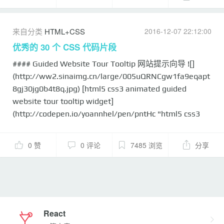
效果]
(http://7xso5y.com2.z0.glb.clouddn.com/14657201923
59.jpg) [演示]
来自分类
HTML+CSS
2016-12-07 22:12:00
(http://codepen.io/CrocoDillon/full/Htycs)&nbsp;[下载]
优秀的 30 个 CSS 代码片段
(http://codepen.io/CrocoDillon/share/zip/Htycs) ###
#### Guided Website Tour Tooltip 网站提示向导 ![]
03. Pure CSS3 loader ![纯HTML5和CSS3加载效果]
(http://ww2.sinaimg.cn/large/005uQRNCgw1fa9eqapt
(http://7xso5y.com2.z0.glb....
8gj30jg0b4t8q.jpg) [html5 css3 animated guided
website tour tooltip widget]
(http://codepen.io/yoannhel/pen/pntHc "html5 css3
animated guided website tour tooltip widget") ####
Text Animation 文本动画 ![]
0 赞
0 评论
7485 浏览
分享
(http://ww3.sinaimg.cn/large/005uQRNCgw1fa9eqvhx
qcj30jg0b4jra.jpg) [open source free typography text
animation](http://codepen.io/yoannhel/pen/sJpDj
"open source free typography text animation") ####
Dashbo...
React