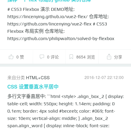
齐，项目之间的间隔都相等。 - space-around：每个项
# CSS3 Flexbox 演示 DEMO地址:
目两侧的间隔相等。 #### align-items属性 决定项目在
https://lincenying.github.io/vue2-flex/ 仓库地址:
交叉轴上如何对齐 有5个可选值: - flex-start：交叉轴的
https://github.com/lincenying/vue2-flex # CSS3
起点对齐。 - flex-end：交叉轴的终点...
Flexbox 布局实例 仓库地址:
https://github.com/philipwalton/solved-by-flexbox
DEMO地址: https://philipwalton.github.io/solved-by-
flexbox/ 该实例列举 6 中常见的布局方式, 包括: 1. 网格
0 赞
0 评论
8654 浏览
分享
系统 https://philipwalton.github.io/solved-by-
flexbox/demos/grids/ 2. 圣杯布局
https://philipwalton.github.io/solved-by-
来自分类
HTML+CSS
2016-12-07 22:12:00
flexbox/demos/holy-grail/ 3. input 拓展
CSS 设置垂直水平居中
https://philipwalton.github.io/solved-by-
多行文字垂直居中: ```html <style> .align_box_2 { display:
flexbox/demos/input-add-o...
table-cell; width: 550px; height: 1.14em; padding: 0
0.1em; border: 4px solid #beceeb; color: #069; font-
size: 10em; vertical-align: middle; } .align_box_2
span.align_word { display: inline-block; font-size: