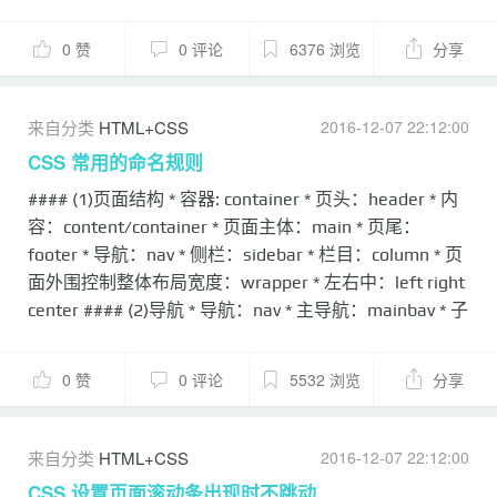
0.1em; vertical-align: middle; } </style> <div
class="align_box_2"><span class="align_word">这里显
0 赞
0 评论
6376 浏览
分享
示多行文字。</span></div> ``` 图片的垂直居中: ```ht...
来自分类
HTML+CSS
2016-12-07 22:12:00
CSS 常用的命名规则
#### (1)页面结构 * 容器: container * 页头：header * 内
容：content/container * 页面主体：main * 页尾：
footer * 导航：nav * 侧栏：sidebar * 栏目：column * 页
面外围控制整体布局宽度：wrapper * 左右中：left right
center #### (2)导航 * 导航：nav * 主导航：mainbav * 子
导航：subnav * 顶导航：topnav * 边导航：sidebar * 左
导航：leftsidebar * 右导航：rightsidebar * 菜单：menu
0 赞
0 评论
5532 浏览
分享
* 子菜单：submenu * 标题: title * 摘要: summary ####
(3)功能 * 标志：logo * 广告：banner * 登陆：login * 登
录条：loginbar * 注册：regsiter * 搜索：search * 功能
来自分类
HTML+CSS
2016-12-07 22:12:00
区：shop * 标题：title ...
CSS 设置页面滚动条出现时不跳动