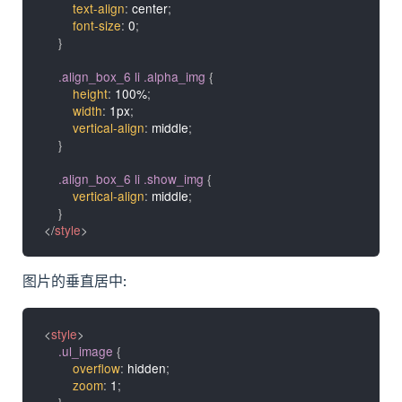
text-align
:
 center
;
font-size
:
 0
;
}
.align_box_6 li .alpha_img
{
height
:
 100%
;
width
:
 1px
;
vertical-align
:
 middle
;
}
.align_box_6 li .show_img
{
vertical-align
:
 middle
;
}
</
style
>
图片的垂直居中:
<
style
>
.ul_image
{
overflow
:
 hidden
;
zoom
:
 1
;
}