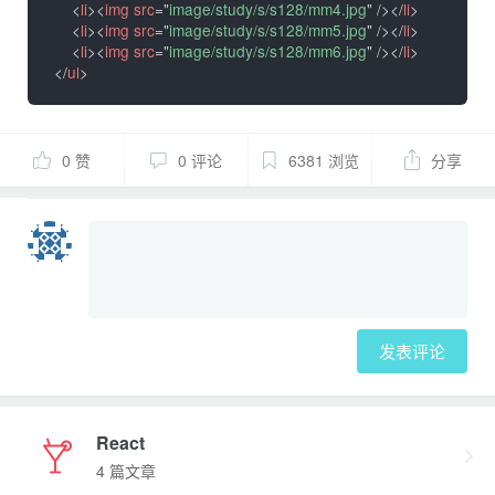
<
li
>
<
img
src
=
"
image/study/s/s128/mm4.jpg
"
/>
</
li
>
<
li
>
<
img
src
=
"
image/study/s/s128/mm5.jpg
"
/>
</
li
>
<
li
>
<
img
src
=
"
image/study/s/s128/mm6.jpg
"
/>
</
li
>
</
ul
>
0 赞
0 评论
6381 浏览
分享
发表评论
React
4 篇文章