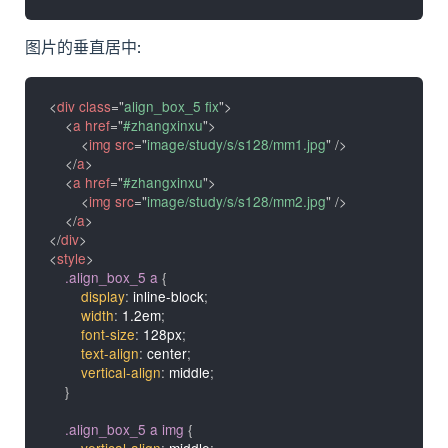
图片的垂直居中:
<
div
class
=
"
align_box_5 fix
"
>
<
a
href
=
"
#zhangxinxu
"
>
<
img
src
=
"
image/study/s/s128/mm1.jpg
"
/>
</
a
>
<
a
href
=
"
#zhangxinxu
"
>
<
img
src
=
"
image/study/s/s128/mm2.jpg
"
/>
</
a
>
</
div
>
<
style
>
.align_box_5 a
{
display
:
 inline-block
;
width
:
 1.2em
;
font-size
:
 128px
;
text-align
:
 center
;
vertical-align
:
 middle
;
}
.align_box_5 a img
{
vertical-align
:
 middle
;