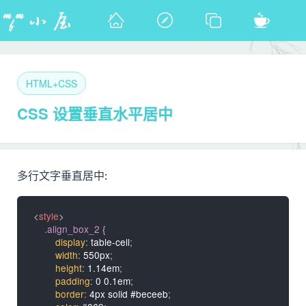
HTML+CSS
CSS 设置垂直水平居中
多行文字垂直居中:
<
style
>
.align_box_2
{
display
:
 table-cell
;
width
:
 550px
;
height
:
 1.14em
;
padding
:
 0 0.1em
;
border
:
 4px solid #beceeb
;