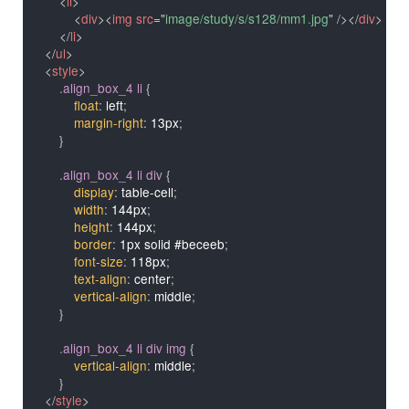
<
li
>
<
div
>
<
img
src
=
"
image/study/s/s128/mm1.jpg
"
/>
</
div
>
</
li
>
</
ul
>
<
style
>
.align_box_4 li
{
float
:
 left
;
margin-right
:
 13px
;
}
.align_box_4 li div
{
display
:
 table-cell
;
width
:
 144px
;
height
:
 144px
;
border
:
 1px solid #beceeb
;
font-size
:
 118px
;
text-align
:
 center
;
vertical-align
:
 middle
;
}
.align_box_4 li div img
{
vertical-align
:
 middle
;
}
</
style
>