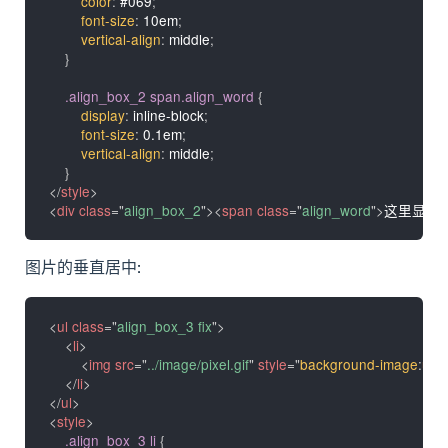
color
:
 #069
;
font-size
:
 10em
;
vertical-align
:
 middle
;
}
.align_box_2 span.align_word
{
display
:
 inline-block
;
font-size
:
 0.1em
;
vertical-align
:
 middle
;
}
</
style
>
<
div
class
=
"
align_box_2
"
>
<
span
class
=
"
align_word
"
>
这里显示
图片的垂直居中:
<
ul
class
=
"
align_box_3 fix
"
>
<
li
>
<
img
src
=
"
../image/pixel.gif
"
style
=
"
background-image
:
url
(
</
li
>
</
ul
>
<
style
>
.align_box_3 li
{