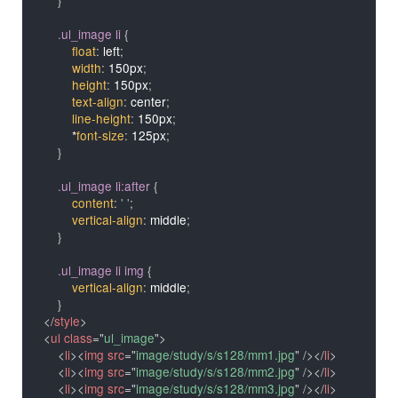
.ul_image li
{
float
:
 left
;
width
:
 150px
;
height
:
 150px
;
text-align
:
 center
;
line-height
:
 150px
;
        *
font-size
:
 125px
;
}
.ul_image li:after
{
content
:
' '
;
vertical-align
:
 middle
;
}
.ul_image li img
{
vertical-align
:
 middle
;
}
</
style
>
<
ul
class
=
"
ul_image
"
>
<
li
>
<
img
src
=
"
image/study/s/s128/mm1.jpg
"
/>
</
li
>
<
li
>
<
img
src
=
"
image/study/s/s128/mm2.jpg
"
/>
</
li
>
<
li
>
<
img
src
=
"
image/study/s/s128/mm3.jpg
"
/>
</
li
>