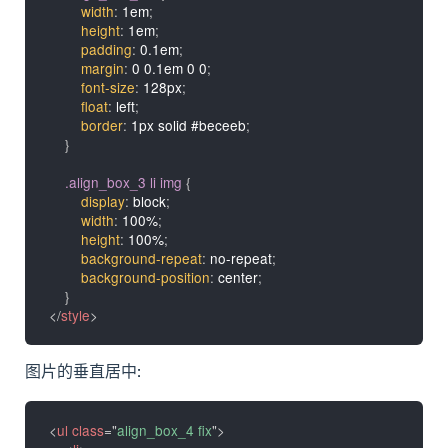
width
:
 1em
;
height
:
 1em
;
padding
:
 0.1em
;
margin
:
 0 0.1em 0 0
;
font-size
:
 128px
;
float
:
 left
;
border
:
 1px solid #beceeb
;
}
.align_box_3 li img
{
display
:
 block
;
width
:
 100%
;
height
:
 100%
;
background-repeat
:
 no-repeat
;
background-position
:
 center
;
}
</
style
>
图片的垂直居中:
<
ul
class
=
"
align_box_4 fix
"
>