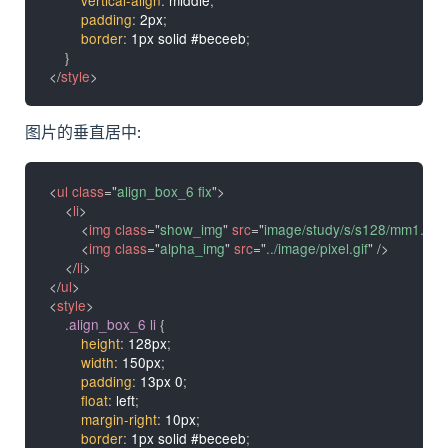
padding
:
 2px
;
border
:
 1px solid #beceeb
;
}
</
style
>
图片的垂直居中:
<
ul
class
=
"
align_box_6 fix
"
>
<
li
>
<
img
class
=
"
show_img
"
src
=
"
image/study/s/s128/mm1.jpg
"
<
img
class
=
"
alpha_img
"
src
=
"
../image/pixel.gif
"
/>
</
li
>
</
ul
>
<
style
>
.align_box_6 li
{
height
:
 128px
;
width
:
 150px
;
padding
:
 13px 0
;
float
:
 left
;
margin-right
:
 10px
;
border
:
 1px solid #beceeb
;