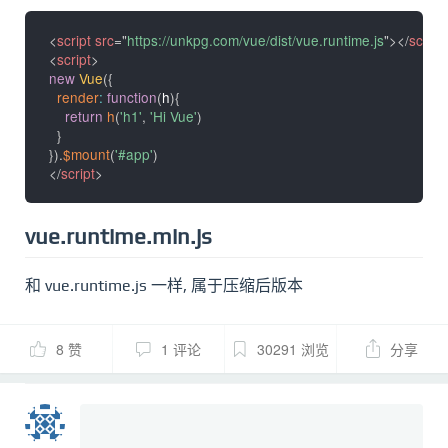
<
script
src
=
"
https://unkpg.com/vue/dist/vue.runtime.js
"
>
</
script
<
script
>
new
Vue
(
{
render
:
function
(
h
)
{
return
h
(
'h1'
,
'Hi Vue'
)
}
}
)
.
$mount
(
'#app'
)
</
script
>
vue.runtime.min.js
和 vue.runtime.js 一样, 属于压缩后版本
8 赞
1 评论
30291 浏览
分享