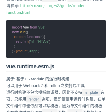
请参考:
http://cn.vuejs.org/v2/guide/render-
function.html
import
 Vue 
from
'vue'
new
Vue
(
{
render
:
function
(
h
)
{
return
h
(
'h1'
,
'Hi Vue'
)
}
}
)
.
$mount
(
'#app'
)
vue.runtime.esm.js
属于: 基于 ES Module 的运行时构建
可以用于 Webpack-2 和 rollup 之类打包工具
template
运行时构建不包含模板编译器，因此不支持
选
render
项，只能用
选项，但即使使用运行时构建，在单
文件组件中也依然可以写模板，因为单文件组件的模板