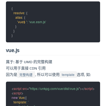
{
resolve
:
{
alias
:
{
'vue$ '
:
'vue.esm.js'
}
}
}
vue.js
属于: 基于 UMD 的完整构建
可以用于直接 CDN 引用
完整构建
template
因为是
, 所以可以使用
选项, 如:
<
script
src
=
"
https://unkpg.com/vue/dist/vue.js
"
>
</
script
>
<
script
>
new
Vue
(
{
template
:
`