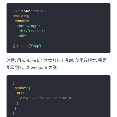
import
 Vue 
from
'vue'
new
Vue
(
{
template
:
`
    <div id="app">

      <h1>Basic</h1>

    </div>

`
}
)
.
$mount
(
'#app'
)
注意: 用 webpack-1 之类打包工具时, 使用该版本, 需要
配置别名, 以 webpack 为例:
{
resolve
:
{
alias
:
{
'vue$ '
:
'vue/dist/vue.common.js'
}
}
}