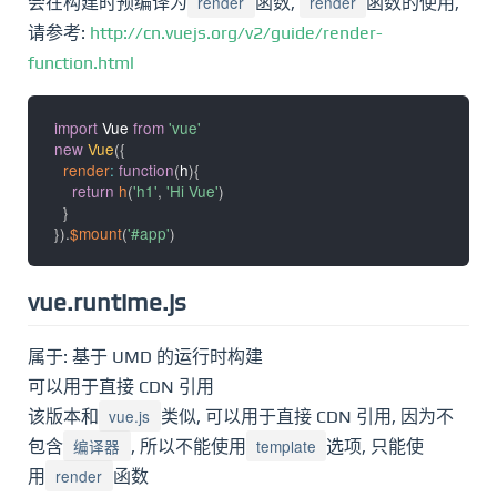
render
render
会在构建时预编译为
函数,
函数的使用,
请参考:
http://cn.vuejs.org/v2/guide/render-
function.html
import
 Vue 
from
'vue'
new
Vue
(
{
render
:
function
(
h
)
{
return
h
(
'h1'
,
'Hi Vue'
)
}
}
)
.
$mount
(
'#app'
)
vue.runtime.js
属于: 基于 UMD 的运行时构建
可以用于直接 CDN 引用
vue.js
该版本和
类似, 可以用于直接 CDN 引用, 因为不
编译器
template
包含
, 所以不能使用
选项, 只能使
render
用
函数