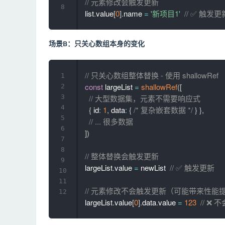
// 元素修改会触发更新
8
list
.
value
[
0
]
.
name 
=
'新项目1'
// ✅ 触发更
场景B：只关心数组本身的变化
// 只关心数组整体替换 - 使用 shallowRef
1
const
 largeList 
=
shallowRef
(
[
2
3
// 大型数据集，元素不需要响应式
4
{
 id
:
1
,
 data
:
{
/* 复杂嵌套数据 */
}
}
,
5
// ... 很多数据
6
]
)
7
8
// 整体替换会触发更新
9
largeList
.
value 
=
 newList  
// ✅ 触发更新
10
11
// 元素修改不会触发更新（可能带来性能
12
largeList
.
value
[
0
]
.
data
.
value 
=
123
// ❌