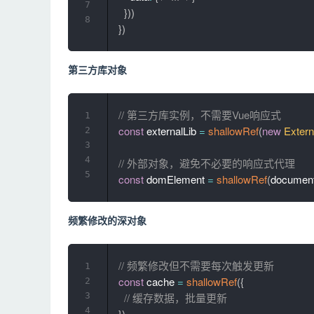
7
}
)
)
8
}
)
第三方库对象
// 第三方库实例，不需要Vue响应式
1
const
 externalLib 
=
shallowRef
(
new
Extern
2
3
4
// 外部对象，避免不必要的响应式代理
5
const
 domElement 
=
shallowRef
(
documen
频繁修改的深对象
// 频繁修改但不需要每次触发更新
1
const
 cache 
=
shallowRef
(
{
2
3
// 缓存数据，批量更新
4
}
)