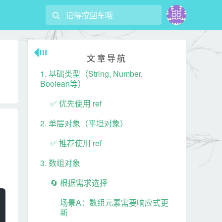
React
文章导航
4 篇文章
1. 基础类型（String, Number,
Boolean等）
Vue
✅ 优先使用 ref
47 篇文章
2. 单层对象（平坦对象）
✅ 推荐使用 ref
ES6
5 篇文章
3. 数组对象
🔄 根据需求选择
NodeJS
场景A：数组元素需要响应式更
5 篇文章
新