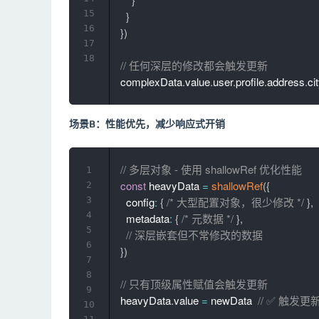
15
}
16
}
)
17
18
// 任何深层的修改都会触发更新
complexData
.
value
.
user
.
profile
.
address
.
ci
场景B：性能优先，减少响应式开销
// 多层对象 - 使用 shallowRef 优化性能
1
const
 heavyData 
=
shallowRef
(
{
2
3
  config
:
{
/* 大型配置对象，很少修改 */
}
,
4
  metadata
:
{
/* 元数据 */
}
,
5
// 深层嵌套但不常修改的数据
6
}
)
7
8
// 只有顶级属性赋值会触发更新
9
heavyData
.
value 
=
 newData  
// ✅ 触发更
10