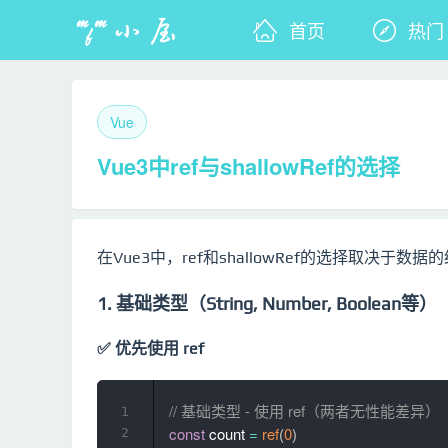
首页
热门
Vue
Vue3中ref与shallowRef的选择
在Vue3中，ref和shallowRef的选择取决
1. 基础类型（String, Number, Boolean等）
✅ 优先使用 ref
// 基础类型 - 使用 ref（两者无性能差异）
1
const
 count 
=
ref
(
0
)
2