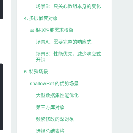
场景B：只关心数组本身的变化
JavaScript
18 篇文章
4. 多层嵌套对象
⚖️ 根据性能需求权衡
HTML+CSS
场景A：需要完整的响应式
7 篇文章
场景B：性能优先，减少响应式
开销
Webpack
8 篇文章
5. 特殊场景
shallowRef 的优势场景
前端
大型数据集性能优化
21 篇文章
第三方库对象
生活
频繁修改的深对象
0 篇文章
选择总结表格