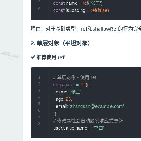
3
const
 name 
=
ref
(
'张三'
)
4
const
 isLoading 
=
ref
(
false
)
理由：对于基础类型，ref和shallowRef的行
2. 单层对象（平坦对象）
✅ 推荐使用 ref
// 单层对象 - 使用 ref
1
const
 user 
=
ref
(
{
2
3
  name
:
'张三'
,
4
  age
:
25
,
5
  email
:
'zhangsan@example.com'
6
}
)
7
// 修改属性会自动触发响应式更新
8
user
.
value
.
name 
=
'李四'