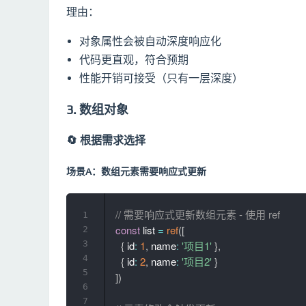
理由：
对象属性会被自动深度响应化
代码更直观，符合预期
性能开销可接受（只有一层深度）
3. 数组对象
🔄 根据需求选择
场景A：数组元素需要响应式更新
// 需要响应式更新数组元素 - 使用 ref
1
const
 list 
=
ref
(
[
2
3
{
 id
:
1
,
 name
:
'项目1'
}
,
4
{
 id
:
2
,
 name
:
'项目2'
}
5
]
)
6
7