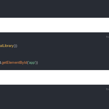
alLibrary
(
)
)
t
.
getElementById
(
'app'
)
)