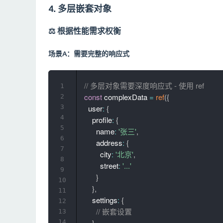
4. 多层嵌套对象
⚖️ 根据性能需求权衡
场景A：需要完整的响应式
// 多层对象需要深度响应式 - 使用 ref
1
const
 complexData 
=
ref
(
{
2
3
  user
:
{
4
    profile
:
{
5
      name
:
'张三'
,
6
      address
:
{
7
        city
:
'北京'
,
8
        street
:
'...'
9
}
10
}
,
11
    settings
:
{
12
// 嵌套设置
13
}
14