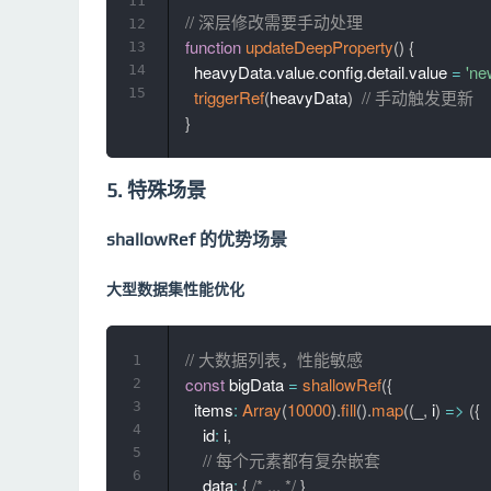
11
// 深层修改需要手动处理
12
function
updateDeepProperty
(
)
{
13
  heavyData
.
value
.
config
.
detail
.
value 
=
'ne
14
15
triggerRef
(
heavyData
)
// 手动触发更新
}
5. 特殊场景
shallowRef 的优势场景
大型数据集性能优化
// 大数据列表，性能敏感
1
const
 bigData 
=
shallowRef
(
{
2
3
  items
:
Array
(
10000
)
.
fill
(
)
.
map
(
(
_
,
 i
)
=>
(
{
4
    id
:
 i
,
5
// 每个元素都有复杂嵌套
6
    data
:
{
/* ... */
}