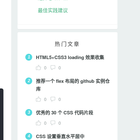
最佳实践建议
其他
11 篇文章
热门文章
HTML5+CSS3 loading 效果收集
1
0
0
推荐一个 flex 布局的 github 实例仓
2
库
0
0
优秀的 30 个 CSS 代码片段
3
0
0
CSS 设置垂直水平居中
4