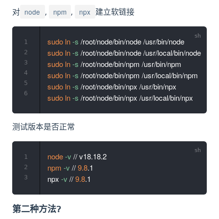
node
npm
npx
对
,
,
建立软链接
sudo
ln
-s
1
sudo
ln
-s
2
3
sudo
ln
-s
4
sudo
ln
-s
5
sudo
ln
-s
6
sudo
ln
-s
测试版本是否正常
node
-v
1
npm
-v
 // 
9.8
.1

2
3
npx 
-v
 // 
9.8
第二种方法?