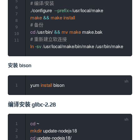
5
# 编译/安装
6
./configure  
--prefix
=
7
make
&&
make
install
8
# 备份
9
cd
 /usr/bin/ 
&&
mv
make
10
# 重新建立软连接
11
ln
-sv
安装 bison
yum 
install
1
编译安装 glibc-2.28
cd
1
mkdir
2
3
cd