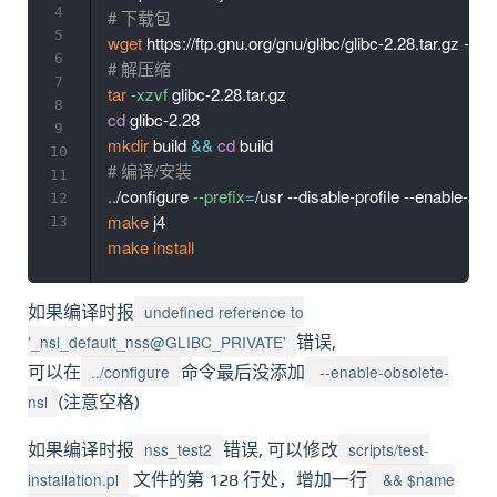
4
# 下载包
5
wget
6
# 解压缩
7
tar
-xzvf
8
cd
9
mkdir
 build 
&&
cd
10
# 编译/安装
11
..
/configure 
--prefix
=
/usr --disable-profile --enable-ad
12
make
13
make
install
undefined reference to
如果编译时报
'_nsl_default_nss@GLIBC_PRIVATE'
错误,
../configure
--enable-obsolete-
可以在
命令最后没添加
nsl
(注意空格)
nss_test2
scripts/test-
如果编译时报
错误, 可以修改
installation.pl
&& $name
文件的第 128 行处，增加一行