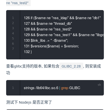
ne "nss_test2"
126 if ($name ne "nss_ldap" && $name ne "db1"

1
127 && $name ne "thread_db"

2
3
128 && $name ne "nss_test2"

4
129 && $name ne "nss_test1" && $name ne "libgcc_s")
5
130 $link_libs .= " -l$name";

6
131 $versions{$name} = $version;

7
GLIBC_2.28
查看glibc支持的版本, 如果包含
, 则安装成
功
strings /lib64/libc.so.6 
|
grep
1
测试下 Nodejs 是否正常了