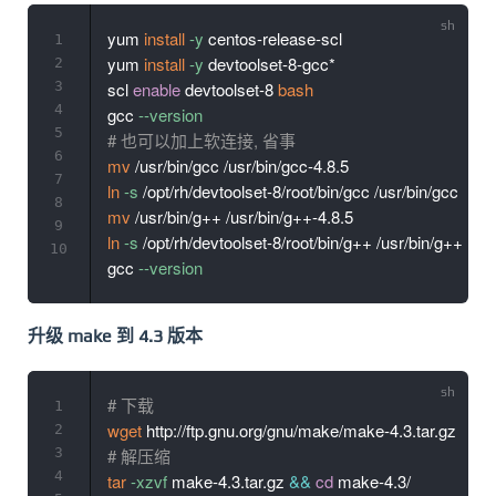
yum 
install
-y
 centos-release-scl

1
yum 
install
-y
 devtoolset-8-gcc*

2
3
scl 
enable
 devtoolset-8 
bash
4
gcc 
--version
5
# 也可以加上软连接, 省事
6
mv
7
ln
-s
8
mv
9
ln
-s
 /opt/rh/devtoolset-8/root/bin/g++ /usr/bin/g++

10
gcc 
--version
升级 make 到 4.3 版本
# 下载
1
wget
2
3
# 解压缩
4
tar
-xzvf
 make-4.3.tar.gz 
&&
cd