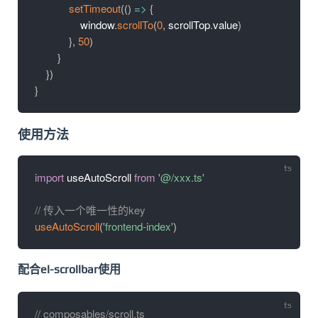
setTimeout
(
(
)
=>
{
                window
.
scrollTo
(
0
,
 scrollTop
.
value
)
}
,
50
)
}
}
)
}
使用方法
import
 useAutoScroll 
from
'@/xxx.ts'
// 传入一个唯一性的key
useAutoScroll
(
'frontend-index'
)
配合el-scrollbar使用
// composables/scroll.ts