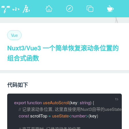
Vue
Nuxt3/Vue3 一个简单恢复滚动条位置的
组合式函数
代码如下
export
function
useAutoScroll
(
key
:
string
)
{
// 记录滚动条位置, 这里直接使用Nuxt3自带的useState方法,
const
 scrollTop 
=
useState
<
number
>
(
key
)
// 离开页面时, 记录滚动条的位置