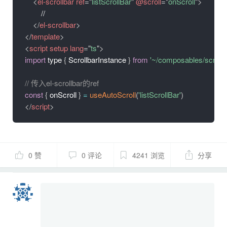
<
el-scrollbar
ref
=
"
listScrollBar
"
@scroll
=
"
onScroll
"
>
        //

</
el-scrollbar
>
</
template
>
<
script
setup
lang
=
"
ts
"
>
import
 type 
{
 ScrollbarInstance 
}
from
'~/composables/scroll'
// 传入el-scrollbar的ref
const
{
 onScroll 
}
=
useAutoScroll
(
'listScrollBar'
)
</
script
>
0 赞
0 评论
4241 浏览
分享