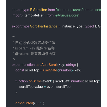
import
type
ElScrollbar
from
'element-plus/es/components/scr
import
{
 templateRef 
}
from
'@vueuse/core'
export
type
ScrollbarInstance
=
 InstanceType
<
typeof
 ElScrol
/**

 * 自动记录/恢复滚动条位置

 * @param key 组件ref名称

 * @returns 设置滚动条函数

 */
export
function
useAutoScroll
(
key
:
string
)
{
const
 scrollTop 
=
useState
<
number
>
(
key
)
function
onScroll
(
event
:
{
 scrollLeft
:
number
;
 scrollTop
:
num
        scrollTop
.
value 
=
 event
.
scrollTop

}
onMounted
(
(
)
=>
{