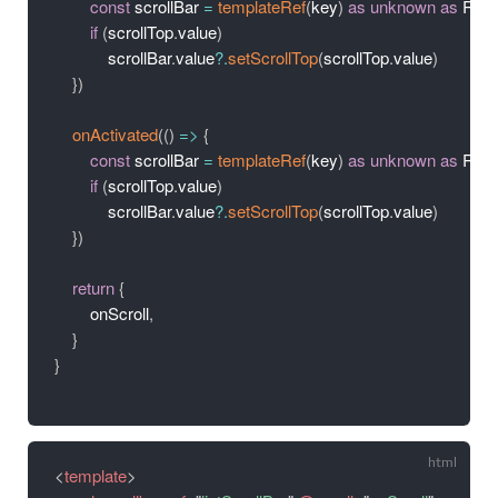
const
 scrollBar 
=
templateRef
(
key
)
as
unknown
as
 Ref
<
if
(
scrollTop
.
value
)
            scrollBar
.
value
?.
setScrollTop
(
scrollTop
.
value
)
}
)
onActivated
(
(
)
=>
{
const
 scrollBar 
=
templateRef
(
key
)
as
unknown
as
 Ref
<
if
(
scrollTop
.
value
)
            scrollBar
.
value
?.
setScrollTop
(
scrollTop
.
value
)
}
)
return
{
        onScroll
,
}
}
<
template
>