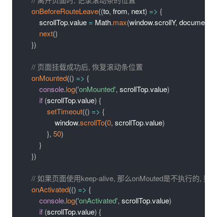
onBeforeRouteLeave
(
(
to
,
 from
,
 next
)
=>
{
        scrollTop
.
value 
=
 Math
.
max
(
window
.
scrollY
,
 document
.
d
next
(
)
}
)
// 页面挂载成功后, 恢复滚动条位置
onMounted
(
(
)
=>
{
console
.
log
(
'onMounted'
,
 scrollTop
.
value
)
if
(
scrollTop
.
value
)
{
setTimeout
(
(
)
=>
{
                window
.
scrollTo
(
0
,
 scrollTop
.
value
)
}
,
50
)
}
}
)
// 如果页面使用keep-alive, 那么onMouted是不执行的,
onActivated
(
(
)
=>
{
console
.
log
(
'onActivated'
,
 scrollTop
.
value
)
if
(
scrollTop
.
value
)
{