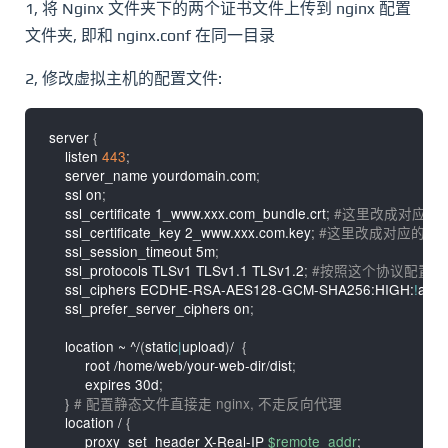
1, 将 Nginx 文件夹下的两个证书文件上传到 nginx 配置
文件夹, 即和 nginx.conf 在同一目录
2, 修改虚拟主机的配置文件:
server 
{
    listen 
443
;
    server_name yourdomain.com
;
    ssl on
;
    ssl_certificate 1_www.xxx.com_bundle.crt
;
#这里改成对应的
    ssl_certificate_key 2_www.xxx.com.key
;
#这里改成对应的文
    ssl_session_timeout 5m
;
    ssl_protocols TLSv1 TLSv1.1 TLSv1.2
;
#按照这个协议配置
    ssl_ciphers ECDHE-RSA-AES128-GCM-SHA256:HIGH:
!
aNU
    ssl_prefer_server_ciphers on
;
    location ~ ^/
(
static
|
upload
)
/  
{
         root /home/web/your-web-dir/dist
;
         expires 30d
;
}
# 配置静态文件直接走 nginx, 不走反向代理
    location / 
{
         proxy_set_header X-Real-IP 
$remote_addr
;