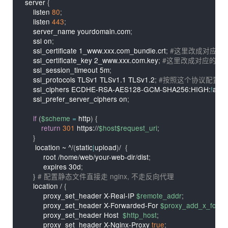
server 
{
    listen 
80
;
    listen 
443
;
    server_name yourdomain.com
;
    ssl on
;
    ssl_certificate 1_www.xxx.com_bundle.crt
;
#这里改成对应的
    ssl_certificate_key 2_www.xxx.com.key
;
#这里改成对应的文
    ssl_session_timeout 5m
;
    ssl_protocols TLSv1 TLSv1.1 TLSv1.2
;
#按照这个协议配置
    ssl_ciphers ECDHE-RSA-AES128-GCM-SHA256:HIGH:
!
aNU
    ssl_prefer_server_ciphers on
;
if
(
$scheme
=
 http
)
{
return
301
 https://
$host
$request_uri
;
}
     location ~ ^/
(
static
|
upload
)
/  
{
         root /home/web/your-web-dir/dist
;
         expires 30d
;
}
# 配置静态文件直接走 nginx, 不走反向代理
    location / 
{
         proxy_set_header X-Real-IP 
$remote_addr
;
         proxy_set_header X-Forwarded-For 
$proxy_add_x_forwa
         proxy_set_header Host  
$http_host
;
         proxy_set_header X-Nginx-Proxy 
true
;